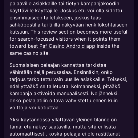
palaaville asiakkaille tai tietyn kampanjakoodin
käyttäville käyttäjille. Joskus etu voi olla sidottu
ensimmäiseen talletukseen, joskus taas
sähköpostilla tai tilillä näkyvään henkilökohtaiseen
kutsuun. This review section becomes more useful
for search-focused visitors when it points them
toward
best Paf Casino Android app
inside the
same casino site.
Suomalaisen pelaajan kannattaa tarkistaa
vähintään neljä perusasiaa. Ensinnäkin, onko
tarjous tarkoitettu vain uusille asiakkaille. Toiseksi,
edellyttääkö se talletusta. Kolmanneksi, pitääkö
kampanja aktivoida manuaalisesti. Neljänneksi,
onko pelaajatilin oltava vahvistettu ennen kuin
voittoja voi kotiuttaa.
Yksi käytännössä yllättävän yleinen tilanne on
tämä: etu näkyy saatavilla, mutta sitä ei lisätä
automaattisesti, koska pelaaja ei ole rastittanut