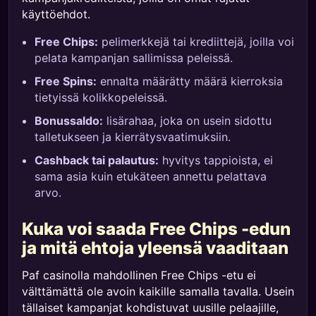
käyttöehdot.
Free Chips:
pelimerkkejä tai krediittejä, joilla voi
pelata kampanjan sallimissa peleissä.
Free Spins:
ennalta määrätty määrä kierroksia
tietyissä kolikkopeleissä.
Bonussaldo:
lisärahaa, joka on usein sidottu
talletukseen ja kierrätysvaatimuksiin.
Cashback tai palautus:
hyvitys tappioista, ei
sama asia kuin etukäteen annettu pelattava
arvo.
Kuka voi saada Free Chips -edun
ja mitä ehtoja yleensä vaaditaan
Paf casinolla mahdollinen Free Chips -etu ei
välttämättä ole avoin kaikille samalla tavalla. Usein
tällaiset kampanjat kohdistuvat uusille pelaajille,