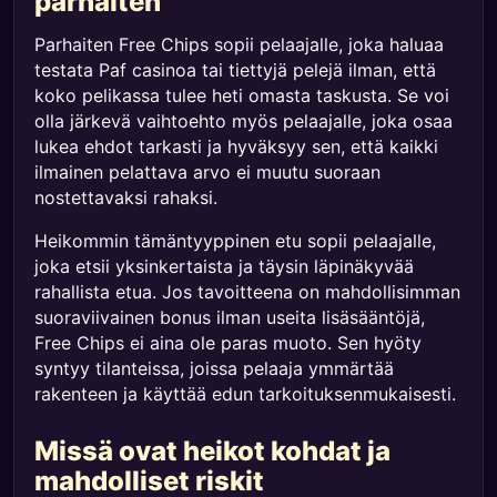
parhaiten
Parhaiten Free Chips sopii pelaajalle, joka haluaa
testata Paf casinoa tai tiettyjä pelejä ilman, että
koko pelikassa tulee heti omasta taskusta. Se voi
olla järkevä vaihtoehto myös pelaajalle, joka osaa
lukea ehdot tarkasti ja hyväksyy sen, että kaikki
ilmainen pelattava arvo ei muutu suoraan
nostettavaksi rahaksi.
Heikommin tämäntyyppinen etu sopii pelaajalle,
joka etsii yksinkertaista ja täysin läpinäkyvää
rahallista etua. Jos tavoitteena on mahdollisimman
suoraviivainen bonus ilman useita lisäsääntöjä,
Free Chips ei aina ole paras muoto. Sen hyöty
syntyy tilanteissa, joissa pelaaja ymmärtää
rakenteen ja käyttää edun tarkoituksenmukaisesti.
Missä ovat heikot kohdat ja
mahdolliset riskit