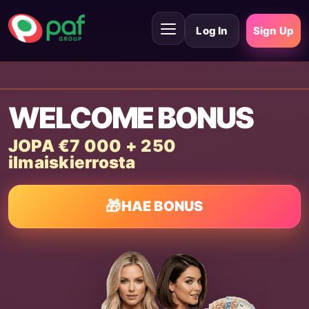
Log In
Sign Up
WELCOME BONUS
JOPA €7 000 + 250
ilmaiskierrosta
🎁
HAE BONUS