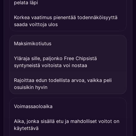
pelata läpi
Korkea vaatimus pienentää todennäköisyyttä
saada voittoja ulos
Maksimikotiutus
Yläraja sille, paljonko Free Chipsistä
syntyneistä voitoista voi nostaa
Rajoittaa edun todellista arvoa, vaikka peli
osuisikin hyvin
Voimassaoloaika
Aika, jonka sisällä etu ja mahdolliset voitot on
käytettävä