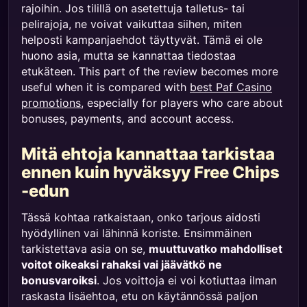
rajoihin. Jos tilillä on asetettuja talletus- tai
pelirajoja, ne voivat vaikuttaa siihen, miten
helposti kampanjaehdot täyttyvät. Tämä ei ole
huono asia, mutta se kannattaa tiedostaa
etukäteen. This part of the review becomes more
useful when it is compared with
best Paf Casino
promotions
, especially for players who care about
bonuses, payments, and account access.
Mitä ehtoja kannattaa tarkistaa
ennen kuin hyväksyy Free Chips
-edun
Tässä kohtaa ratkaistaan, onko tarjous aidosti
hyödyllinen vai lähinnä koriste. Ensimmäinen
tarkistettava asia on se,
muuttuvatko mahdolliset
voitot oikeaksi rahaksi vai jäävätkö ne
bonusvaroiksi
. Jos voittoja ei voi kotiuttaa ilman
raskasta lisäehtoa, etu on käytännössä paljon