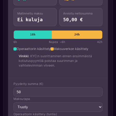
Mallinnettu maksu
Arvioitu nettosumma
Ei kuluja
50,00 €
18h
24h
0h
Nopea ~6h
42h
Operaattorin käsittely
Maksuverkon käsittely
Vinkki:
KYC:n suorittaminen ennen ensimmäistä
kotiutuspyyntöä poistaa suurimman ja
vaihtelevimman viiveen.
Pyydetty summa (€)
Maksutapa
Operaattorin käsittely (tuntia)