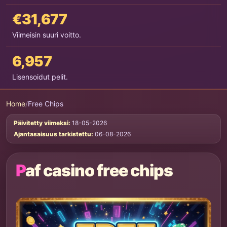
€31,677
Viimeisin suuri voitto.
6,957
Lisensoidut pelit.
Home
/
Free Chips
Päivitetty viimeksi:
18-05-2026
Ajantasaisuus tarkistettu:
06-08-2026
Paf casino free chips