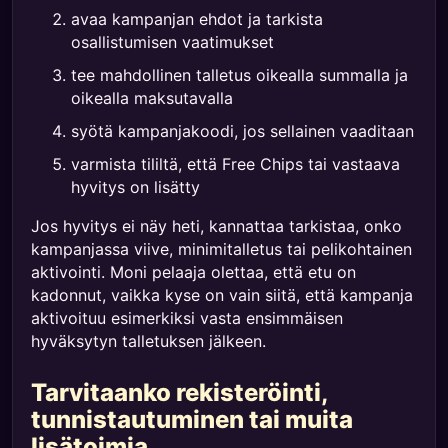
avaa kampanjan ehdot ja tarkista
osallistumisen vaatimukset
tee mahdollinen talletus oikealla summalla ja
oikealla maksutavalla
syötä kampanjakoodi, jos sellainen vaaditaan
varmista tililtä, että Free Chips tai vastaava
hyvitys on lisätty
Jos hyvitys ei näy heti, kannattaa tarkistaa, onko
kampanjassa viive, minimitalletus tai pelikohtainen
aktivointi. Moni pelaaja olettaa, että etu on
kadonnut, vaikka kyse on vain siitä, että kampanja
aktivoituu esimerkiksi vasta ensimmäisen
hyväksytyn talletuksen jälkeen.
Tarvitaanko rekisteröinti,
tunnistautuminen tai muita
lisätoimia