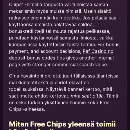
Chips” -nimellä tarjousta vai tunnistaa saman
mekanismin myös muista nimistä. Usein sisältö
ratkaisee enemmän kuin otsikko. Jos pelaaja saa
käyttöönsä ilmaista pelattavaa saldoa,
bonuskrediittejä tai muuta rajattua pelikassaa,
puhutaan käytännössä samasta ilmiöstä, vaikka
kampanjassa käytettäisiin toista termiä. For bonus,
payment, and account decisions,
Paf Casino no
deposit bonus codes tips
gives another internal
page with stronger commercial search value.
Oma havaintoni on, että juuri tällaisissa tilanteissa
markkinointiteksti ja ehdot elävät eri
todellisuuksissa. Näyttävä banneri kertoo, mitä
saat, mutta ehdot kertovat,
mitä saat pitää
. Tämä
on ehkä tärkein yksittäinen huomio koko Free
Chips -aiheessa.
Miten Free Chips yleensä toimii