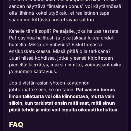
sanoen näyttävä “ilmainen bonus” voi käytännössä
olla lähinnä kokeilutyökalu, ei realistinen tapa
saada merkittävää nostettavaa saldoa.
Kenelle tämä sopii? Pelaajalle, joka haluaa testata
Paf casinoa hallitusti ja joka jaksaa lukea ehdot
huolella. Missä on vahvuus? Riskittömässä
ensikosketuksessa. Missä pitää olla tarkkana?
Juuri niissä kohdissa, jotka yleensä kirjoitetaan
pienellä: kierrätys, maksimivoitto, voimassaoloaika
ja Suomen saatavuus.
Jos tiivistän asian yhteen käytännön
johtopäätökseen, se on tämä:
Paf casino bonus
ilman talletusta voi olla kiinnostava, mutta vain
silloin, kun tarkistat ensin mitä saat, mitä sinun
pitää tehdä ja mitä voit lopulta oikeasti kotiuttaa.
FAQ