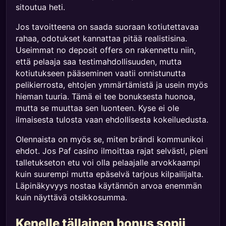
sitoutua heti.
Jos tavoitteena on saada suoraan kotiutettavaa
rahaa, odotukset kannattaa pitää realistisina.
Useimmat no deposit offers on rakennettu niin,
että pelaaja saa testimahdollisuuden, mutta
kotiutukseen pääseminen vaatii onnistunutta
pelikierrosta, ehtojen ymmärtämistä ja usein myös
hieman tuuria. Tämä ei tee bonuksesta huonoa,
mutta se muuttaa sen luonteen. Kyse ei ole
ilmaisesta tulosta vaan ehdollisesta kokeiluedusta.
Olennaista on myös se, miten brändi kommunikoi
ehdot. Jos Paf casino ilmoittaa rajat selvästi, pieni
talletukseton etu voi olla pelaajalle arvokkaampi
kuin suurempi mutta epäselvä tarjous kilpailijalta.
Läpinäkyvyys nostaa käytännön arvoa enemmän
kuin näyttävä otsikkosumma.
Kenelle tällainen bonus sopii