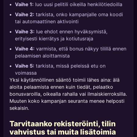
Vaihe 1:
luo uusi pelitili oikeilla henkilötiedoilla
Vaihe 2:
tarkista, onko kampanjalle oma koodi
tai automaattinen aktivointi
Vaihe 3:
lue ehdot ennen hyväksymistä,
erityisesti kierrätys ja kotiutusraja
Vaihe 4:
varmista, että bonus näkyy tilillä ennen
pelaamisen aloittamista
Vaihe 5:
tarkista, missä peleissä etu on
voimassa
Yksi käytännöllinen sääntö toimii lähes aina: älä
aloita pelaamista ennen kuin tiedät, pelaatko
bonusvaroilla, oikealla rahalla vai ilmaiskierroksilla.
Muuten koko kampanjan seuranta menee helposti
sekaisin.
Tarvitaanko rekisteröinti, tilin
vahvistus tai muita lisätoimia