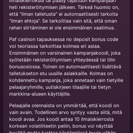
ilmaiskierroksia tai pääsy rajattuun kampanjaan
heti rekisteröitymisen jälkeen. Tärkeä huomio on,
että “ilman talletusta” ei automaattisesti tarkoita
“ilman ehtoja”. Se tarkoittaa vain sitä, että oman
rahan siirtäminen ei ole ensimmäinen vaatimus.
Paf casinon tapauksessa no deposit bonus code
voi teoriassa tarkoittaa kolmea eri asiaa.
Ensimmäinen on varsinainen kampanjakoodi, joka
syötetään rekisteröitymisen yhteydessä tai tilin
bonusosiossa. Toinen on automaattisesti lisättävä
talletukseton etu uusille asiakkaille. Kolmas on
kohdennettu kampanja, joka annetaan vain tietyille
pelaajaryhmille, uutiskirjeen tilaajille tai tietyn
markkina-alueen käyttäjille.
Pelaajalle olennaista on ymmärtää, että koodi on
vain avain. Todellinen arvo syntyy vasta siitä, mitä
koodi avaa. Jos koodi antaa 10 ilmaiskierrosta
korkean volatiliteetin peliin, bonus voi näyttää
hyvältä mutta tuottaa käytännössä hyvin vähän.