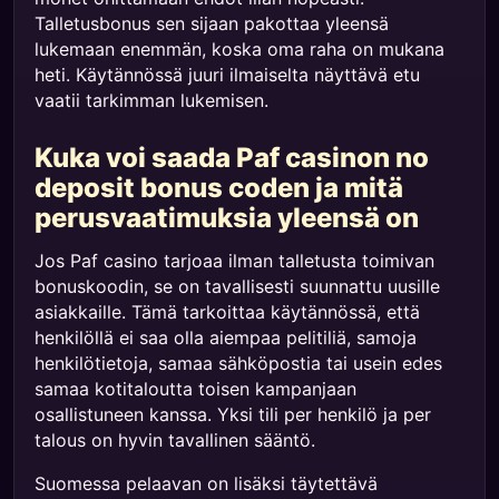
Talletusbonus sen sijaan pakottaa yleensä
lukemaan enemmän, koska oma raha on mukana
heti. Käytännössä juuri ilmaiselta näyttävä etu
vaatii tarkimman lukemisen.
Kuka voi saada Paf casinon no
deposit bonus coden ja mitä
perusvaatimuksia yleensä on
Jos Paf casino tarjoaa ilman talletusta toimivan
bonuskoodin, se on tavallisesti suunnattu uusille
asiakkaille. Tämä tarkoittaa käytännössä, että
henkilöllä ei saa olla aiempaa pelitiliä, samoja
henkilötietoja, samaa sähköpostia tai usein edes
samaa kotitaloutta toisen kampanjaan
osallistuneen kanssa. Yksi tili per henkilö ja per
talous on hyvin tavallinen sääntö.
Suomessa pelaavan on lisäksi täytettävä