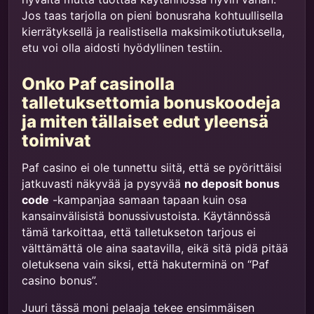
Jos taas tarjolla on pieni bonusraha kohtuullisella
kierrätyksellä ja realistisella maksimikotiutuksella,
etu voi olla aidosti hyödyllinen testiin.
Onko Paf casinolla
talletuksettomia bonuskoodeja
ja miten tällaiset edut yleensä
toimivat
Paf casino ei ole tunnettu siitä, että se pyörittäisi
jatkuvasti näkyvää ja pysyvää
no deposit bonus
code
-kampanjaa samaan tapaan kuin osa
kansainvälisistä bonussivustoista. Käytännössä
tämä tarkoittaa, että talletukseton tarjous ei
välttämättä ole aina saatavilla, eikä sitä pidä pitää
oletuksena vain siksi, että hakuterminä on “Paf
casino bonus”.
Juuri tässä moni pelaaja tekee ensimmäisen