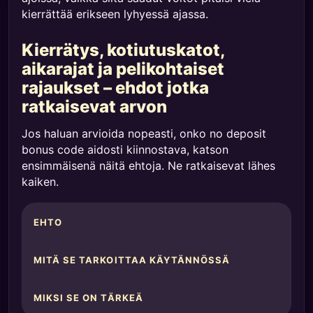
kierrättää erikseen lyhyessä ajassa.
Kierrätys, kotiutuskatot,
aikarajat ja pelikohtaiset
rajaukset – ehdot jotka
ratkaisevat arvon
Jos haluan arvioida nopeasti, onko no deposit
bonus code aidosti kiinnostava, katson
ensimmäisenä näitä ehtoja. Ne ratkaisevat lähes
kaiken.
EHTO
MITÄ SE TARKOITTAA KÄYTÄNNÖSSÄ
MIKSI SE ON TÄRKEÄ