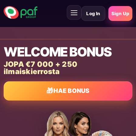
Log In
Sign Up
WELCOME BONUS
JOPA €7 000 + 250
ilmaiskierrosta
🎁
HAE BONUS